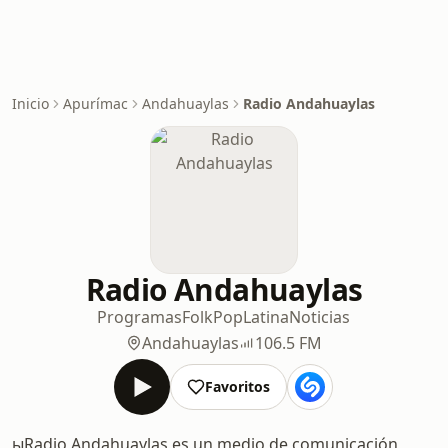
Inicio
Apurímac
Andahuaylas
Radio Andahuaylas
Radio Andahuaylas
Programas
Folk
Pop
Latina
Noticias
Andahuaylas
106.5 FM
Favoritos
ыRadio Andahuaylas es un medio de comunicación