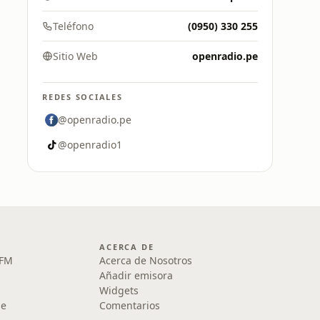
Teléfono
(0950) 330 255
Sitio Web
openradio.pe
REDES SOCIALES
@openradio.pe
@openradio1
ACERCA DE
 FM
Acerca de Nosotros
Añadir emisora
Widgets
le
Comentarios