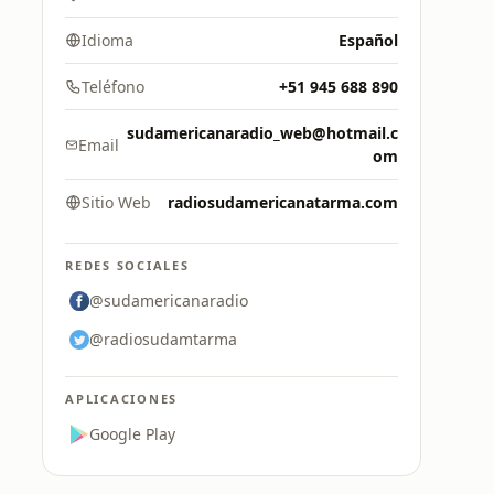
Idioma
Español
Teléfono
+51 945 688 890
sudamericanaradio_web@hotmail.c
Email
om
Sitio Web
radiosudamericanatarma.com
REDES SOCIALES
@sudamericanaradio
@radiosudamtarma
APLICACIONES
Google Play