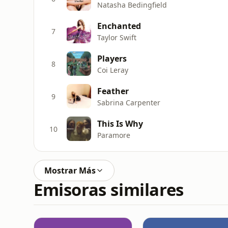
Natasha Bedingfield
Enchanted
7
Taylor Swift
Players
8
Coi Leray
Feather
9
Sabrina Carpenter
This Is Why
10
Paramore
Mostrar Más
Emisoras similares