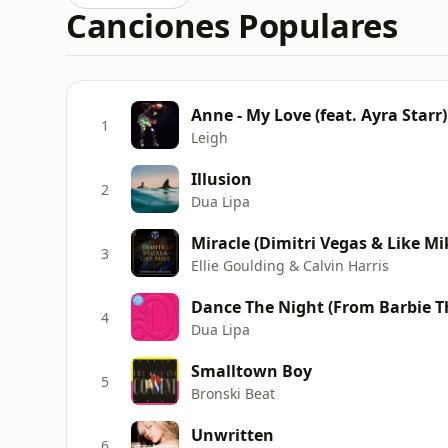
Canciones Populares
Anne - My Love (feat. Ayra Starr)
1
Leigh
Illusion
2
Dua Lipa
Miracle (Dimitri Vegas & Like M
3
Ellie Goulding & Calvin Harris
Dance The Night (From Barbie 
4
Dua Lipa
Smalltown Boy
5
Bronski Beat
Unwritten
6