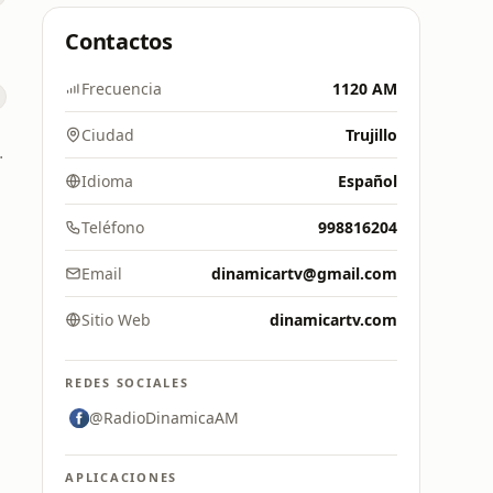
Contactos
Frecuencia
1120 AM
Ciudad
Trujillo
 1220 AM
Idioma
Español
Teléfono
998816204
Email
dinamicartv@gmail.com
Sitio Web
dinamicartv.com
REDES SOCIALES
@RadioDinamicaAM
APLICACIONES