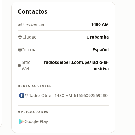
Contactos
Frecuencia
1480 AM
Ciudad
Urubamba
Idioma
Español
Sitio
radiosdelperu.com.pe/radio-la-
Web
positiva
REDES SOCIALES
@Radio-Otifer-1480-AM-61556092569280
APLICACIONES
Google Play