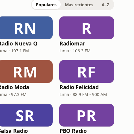
Populares
Más recientes
A–Z
RN
R
Radio Nueva Q
Radiomar
Lima · 107.1 FM
Lima · 106.3 FM
RM
RF
Radio Moda
Radio Felicidad
Lima · 97.3 FM
Lima · 88.9 FM - 900 AM
SR
PR
Salsa Radio
PBO Radio