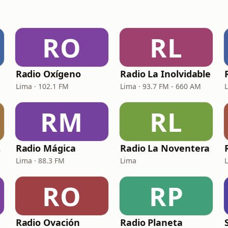
RO
RL
Radio Oxígeno
Radio La Inolvidable
Lima · 102.1 FM
Lima · 93.7 FM - 660 AM
RM
RL
na
Radio Mágica
Radio La Noventera
Lima · 88.3 FM
Lima
RO
RP
Radio Ovación
Radio Planeta