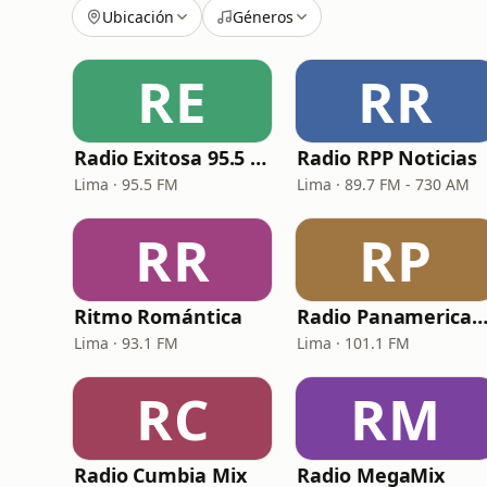
Ubicación
Géneros
RE
RR
Radio Exitosa 95.5 FM
Radio RPP Noticias
Lima · 95.5 FM
Lima · 89.7 FM - 730 AM
RR
RP
Ritmo Romántica
Radio Panamerica
Lima · 93.1 FM
Lima · 101.1 FM
RC
RM
Radio Cumbia Mix
Radio MegaMix