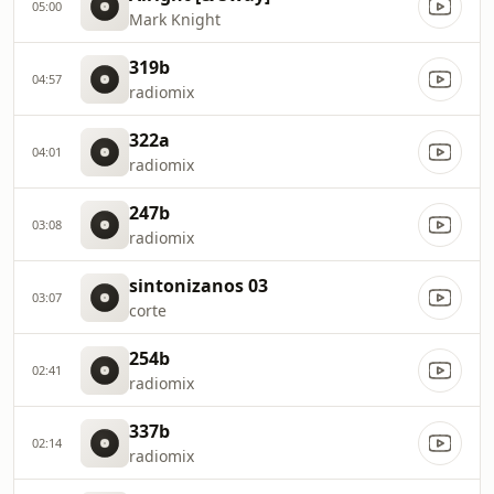
05:00
Mark Knight
319b
04:57
radiomix
322a
04:01
radiomix
247b
03:08
radiomix
sintonizanos 03
03:07
corte
254b
02:41
radiomix
337b
02:14
radiomix