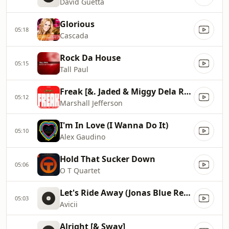
David Guetta
Glorious
05:18
Cascada
Rock Da House
05:15
Tall Paul
Freak [&. Jaded & Miggy Dela Rosa]
05:12
Marshall Jefferson
I'm In Love (I Wanna Do It)
05:10
Alex Gaudino
Hold That Sucker Down
05:06
O T Quartet
Let's Ride Away (Jonas Blue Remix) [Feat. Ellie King]
05:03
Avicii
Alright [& Sway]