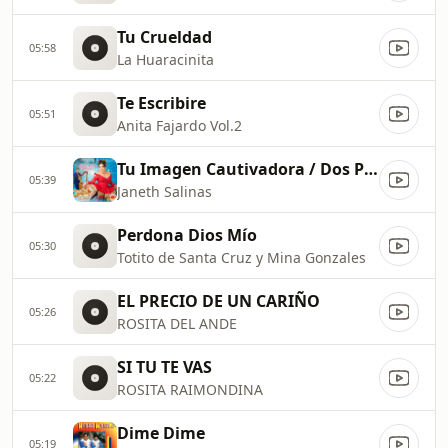
Tu Crueldad
05:58
La Huaracinita
Te Escribire
05:51
Anita Fajardo Vol.2
Tu Imagen Cautivadora / Dos Palabras / Recuerdo Infinito
05:39
Janeth Salinas
Perdona Dios Mío
05:30
Totito de Santa Cruz y Mina Gonzales
EL PRECIO DE UN CARIÑO
05:26
ROSITA DEL ANDE
SI TU TE VAS
05:22
ROSITA RAIMONDINA
Dime Dime
05:19