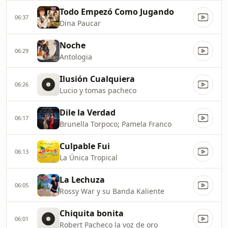
Todo Empezó Como Jugando
06:37
Dina Paucar
Noche
06:29
Antologia
Ilusión Cualquiera
06:26
Lucio y tomas pacheco
Dile la Verdad
06:17
Brunella Torpoco; Pamela Franco
Culpable Fui
06:13
La Única Tropical
La Lechuza
06:05
Rossy War y su Banda Kaliente
Chiquita bonita
06:01
Robert Pacheco la voz de oro