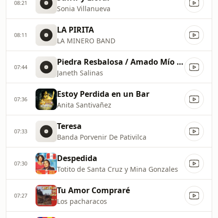
08:21
Sonia Villanueva
LA PIRITA
08:11
LA MINERO BAND
Piedra Resbalosa / Amado Mío / Río de Churín
07:44
Janeth Salinas
Estoy Perdida en un Bar
07:36
Anita Santivañez
Teresa
07:33
Banda Porvenir De Pativilca
Despedida
07:30
Totito de Santa Cruz y Mina Gonzales
Tu Amor Compraré
07:27
Los pacharacos