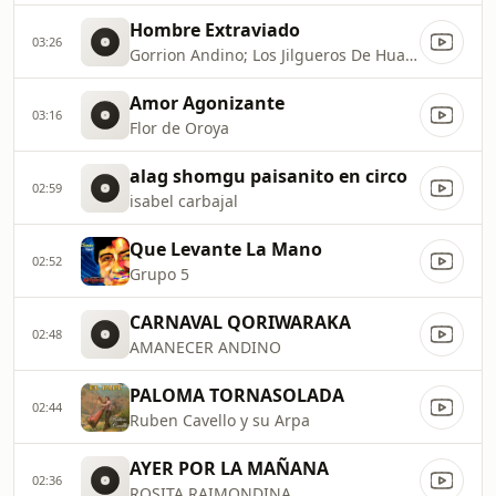
Hombre Extraviado
03:26
Gorrion Andino; Los Jilgueros De Hualcán
Amor Agonizante
03:16
Flor de Oroya
alag shomgu paisanito en circo
02:59
isabel carbajal
Que Levante La Mano
02:52
Grupo 5
CARNAVAL QORIWARAKA
02:48
AMANECER ANDINO
PALOMA TORNASOLADA
02:44
Ruben Cavello y su Arpa
AYER POR LA MAÑANA
02:36
ROSITA RAIMONDINA