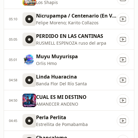
Los Shapis
Nicrupampa / Centenario (En Vivo)
05:10
Felipe Moreno; Karito Collazos
PERDIDO EN LAS CANTINAS
05:05
RUSMELL ESPINOZA ruso del arpa
Muyu Muyurispa
05:01
Orlis Hmo
Linda Huaracina
04:58
Banda Flor Del Río Santa
CUAL ES MI DESTINO
04:50
AMANECER ANDINO
Perla Perlita
04:45
Estrellita de Pomabamba
Chancalomo