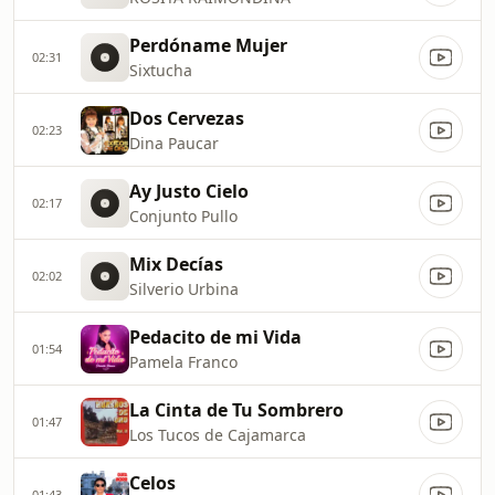
Perdóname Mujer
02:31
Sixtucha
Dos Cervezas
02:23
Dina Paucar
Ay Justo Cielo
02:17
Conjunto Pullo
Mix Decías
02:02
Silverio Urbina
Pedacito de mi Vida
01:54
Pamela Franco
La Cinta de Tu Sombrero
01:47
Los Tucos de Cajamarca
Celos
01:43