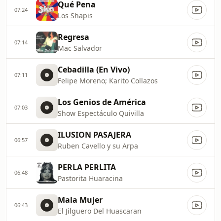
Qué Pena
07:24
Los Shapis
Regresa
07:14
Mac Salvador
Cebadilla (En Vivo)
07:11
Felipe Moreno; Karito Collazos
Los Genios de América
07:03
Show Espectáculo Quivilla
ILUSION PASAJERA
06:57
Ruben Cavello y su Arpa
PERLA PERLITA
06:48
Pastorita Huaracina
Mala Mujer
06:43
El Jilguero Del Huascaran