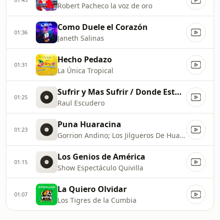
Robert Pacheco la voz de oro
Como Duele el Corazón
01:36
Janeth Salinas
Hecho Pedazo
01:31
La Única Tropical
Sufrir y Mas Sufrir / Donde Esta Ese Amor
01:25
Raul Escudero
Puna Huaracina
01:23
Gorrion Andino; Los Jilgueros De Hualcán
Los Genios de América
01:15
Show Espectáculo Quivilla
La Quiero Olvidar
01:07
Los Tigres de la Cumbia