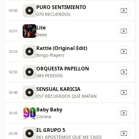
PURO SENTIMIENTO
03:00
079 RECUERDOS
Lite
02:57
Deee
Rattle (Original Edit)
02:53
Bingo Players
ORQUESTA PAPILLON
02:50
089 PERDON
SENSUAL KARICIA
02:48
057 RECUERDOS QUE MATAN
Baby Baby
02:42
Corona
EL GRUPO 5
02:38
061 APOSTEMOS QUE ME CASO