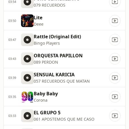
03:54
079 RECUERDOS
Lite
03:50
Deee
Rattle (Original Edit)
03:47
Bingo Players
ORQUESTA PAPILLON
03:43
089 PERDON
SENSUAL KARICIA
03:39
057 RECUERDOS QUE MATAN
Baby Baby
03:35
Corona
EL GRUPO 5
03:33
061 APOSTEMOS QUE ME CASO