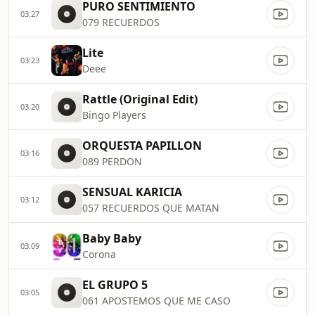
PURO SENTIMIENTO
03:27
079 RECUERDOS
Lite
03:23
Deee
Rattle (Original Edit)
03:20
Bingo Players
ORQUESTA PAPILLON
03:16
089 PERDON
SENSUAL KARICIA
03:12
057 RECUERDOS QUE MATAN
Baby Baby
03:09
Corona
EL GRUPO 5
03:05
061 APOSTEMOS QUE ME CASO