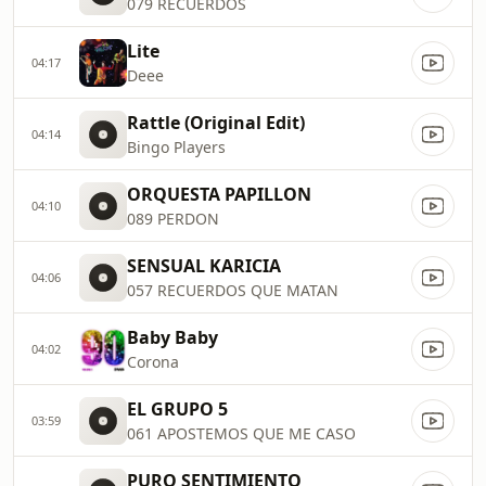
079 RECUERDOS
Lite
04:17
Deee
Rattle (Original Edit)
04:14
Bingo Players
ORQUESTA PAPILLON
04:10
089 PERDON
SENSUAL KARICIA
04:06
057 RECUERDOS QUE MATAN
Baby Baby
04:02
Corona
EL GRUPO 5
03:59
061 APOSTEMOS QUE ME CASO
PURO SENTIMIENTO