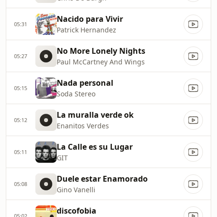
Nacido para Vivir
05:31
Patrick Hernandez
No More Lonely Nights
05:27
Paul McCartney And Wings
Nada personal
05:15
Soda Stereo
La muralla verde ok
05:12
Enanitos Verdes
La Calle es su Lugar
05:11
GIT
Duele estar Enamorado
05:08
Gino Vanelli
discofobia
05:02