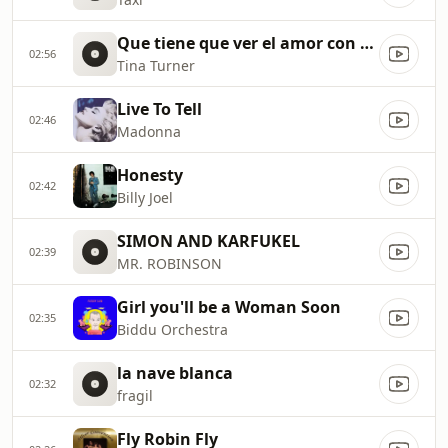
Que tiene que ver el amor con Esto
02:56
Tina Turner
Live To Tell
02:46
Madonna
Honesty
02:42
Billy Joel
SIMON AND KARFUKEL
02:39
MR. ROBINSON
Girl you'll be a Woman Soon
02:35
Biddu Orchestra
la nave blanca
02:32
fragil
Fly Robin Fly