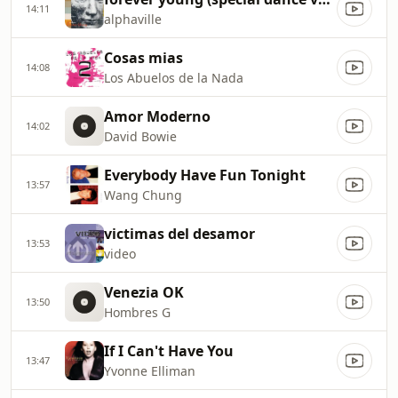
14:11
alphaville
Cosas mias
14:08
Los Abuelos de la Nada
Amor Moderno
14:02
David Bowie
Everybody Have Fun Tonight
13:57
Wang Chung
victimas del desamor
13:53
video
Venezia OK
13:50
Hombres G
If I Can't Have You
13:47
Yvonne Elliman