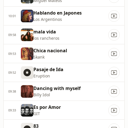
Miguel Mateos
Hablando en Japones
10:01
Los Argentinos
mala vida
09:58
los rancheros
Chica nacional
09:53
Skank
Pasaje de Ida
09:52
Eruption
Dancing with myself
09:38
Billy Idol
Es por Amor
09:33
GIT
83