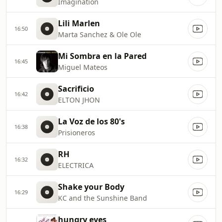
Imagination
Lili Marlen
16:50
Marta Sanchez & Ole Ole
Mi Sombra en la Pared
16:45
Miguel Mateos
Sacrificio
16:42
ELTON JHON
La Voz de los 80's
16:38
Prisioneros
RH
16:32
ELECTRICA
Shake your Body
16:29
KC and the Sunshine Band
hungry eyes