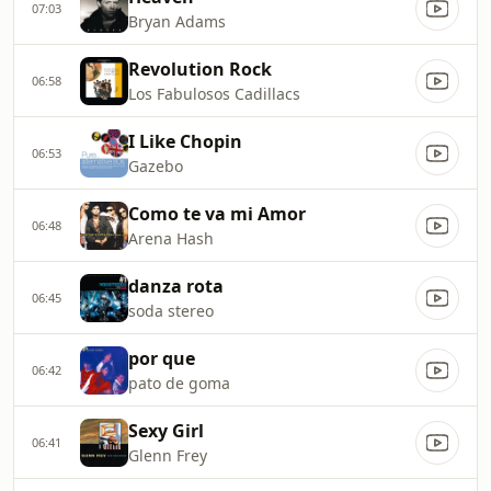
07:03
Bryan Adams
Revolution Rock
06:58
Los Fabulosos Cadillacs
I Like Chopin
06:53
Gazebo
Como te va mi Amor
06:48
Arena Hash
danza rota
06:45
soda stereo
por que
06:42
pato de goma
Sexy Girl
06:41
Glenn Frey