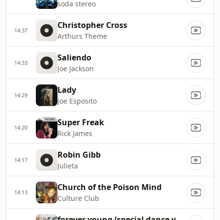
soda stereo
Christopher Cross
14:37
Arthurs Theme
Saliendo
14:33
Joe Jackson
Lady
14:29
Joe Esposito
Super Freak
14:20
Rick James
Robin Gibb
14:17
Julieta
Church of the Poison Mind
14:13
Culture Club
forever young (special dance version)