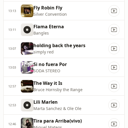
Fly Robin Fly
13:13
Silver Convention
Flama Eterna
13:11
Bangles
holding back the years
13:07
simply red
Si no fuera Por
13:03
SODA STEREO
The Way it Is
12:57
Bruce Hornsby the Range
Lili Marlen
12:53
Marta Sanchez & Ole Ole
Tira para Arriba(vivo)
12:46
Miguel Mateos