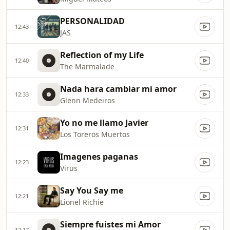
PERSONALIDAD
12:43
JAS
Reflection of my Life
12:40
The Marmalade
Nada hara cambiar mi amor
12:33
Glenn Medeiros
Yo no me llamo Javier
12:31
Los Toreros Muertos
Imagenes paganas
12:23
Virus
Say You Say me
12:21
Lionel Richie
Siempre fuistes mi Amor
12:17