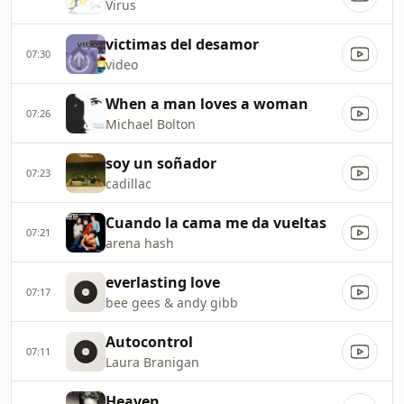
Virus
victimas del desamor
07:30
video
When a man loves a woman
07:26
Michael Bolton
soy un soñador
07:23
cadillac
Cuando la cama me da vueltas
07:21
arena hash
everlasting love
07:17
bee gees & andy gibb
Autocontrol
07:11
Laura Branigan
Heaven