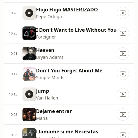
Flojo Flojo MASTERIZADO
10:28
Pepe Ortega
I Don't Want to Live Without You
10:23
Foreigner
Heaven
10:21
Bryan Adams
Don't You Forget About Me
10:17
Simple Minds
Jump
10:13
Van Hallen
Dejame entrar
10:08
Mana
Llamame si me Necesitas
10:03