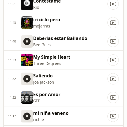
Contestame
11:51
Rio
triciclo peru
11:43
mojarras
Deberias estar Bailando
11:40
Bee Gees
My Simple Heart
11:33
Three Degrees
Saliendo
11:32
Joe Jackson
Es por Amor
11:22
GIT
mi niña veneno
11:17
richie