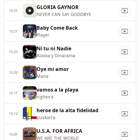
GLORIA GAYNOR
15:31
NEVER CAN SAY GODDBYE
Baby Come Back
15:27
Player
Ni tu ni Nadie
15:23
Alaska y Dinarama
Oye mi amor
15:20
Mana
vamos a la playa
15:17
righeira
heroe de la alta fidelidad
15:13
puskarra
U.S.A. FOR AFRICA
15:07
WE ARE THE WORLD