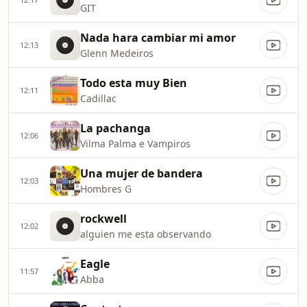
GIT
Nada hara cambiar mi amor
12:13
Glenn Medeiros
Todo esta muy Bien
12:11
Cadillac
La pachanga
12:06
Vilma Palma e Vampiros
Una mujer de bandera
12:03
Hombres G
rockwell
12:02
alguien me esta observando
Eagle
11:57
Abba