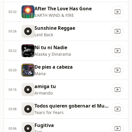
After The Love Has Gone
03:32
EARTH WIND & FIRE
Sunshine Reggae
03:26
Leid Back
Ni tu ni Nadie
03:22
Alaska y Dinarama
De pies a cabeza
03:20
Mana
amiga tu
03:16
Armando
Todos quieren gobernar el Mundo
03:08
Tears for Fears
Fugitiva
03:06
Taxi