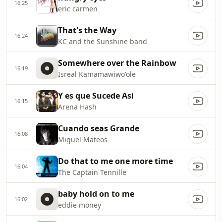
16:25
eric carmen
That's the Way
16:24
KC and the Sunshine band
Somewhere over the Rainbow
16:19
Isreal Kamamawiwo'ole
Y es que Sucede Asi
16:15
Arena Hash
Cuando seas Grande
16:08
Miguel Mateos
Do that to me one more time
16:04
The Captain Tennille
baby hold on to me
16:02
eddie money