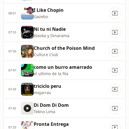
I Like Chopin
08:01
Gazebo
Ni tu ni Nadie
07:53
Alaska y Dinarama
Church of the Poison Mind
07:50
Culture Club
como un burro amarrado
07:47
el ultimo de la fila
triciclo peru
07:43
mojarras
Di Dom Di Dom
07:42
Tekno Lima
Pronta Entrega
07:33