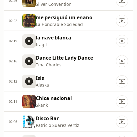
02:26
Silver Convention
me persiguió un enano
02:22
La Honorable Sociedad
la nave blanca
02:19
fragil
Dance Litte Lady Dance
02:16
Tina Charles
Isis
02:12
Alaska
Chica nacional
02:11
Skank
Disco Bar
02:06
Patricio Suarez Vertiz