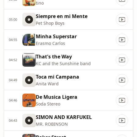
tino
Siempre en mi Mente
05:00
Pet Shop Boys
Minha Superstar
04:55
Erasmo Carlos
That's the Way
04:52
KC and the Sunshine band
Toca mi Campana
04:49
Anita Ward
De Musica Ligera
04:46
Soda Stereo
SIMON AND KARFUKEL
04:43
MR. ROBINSON