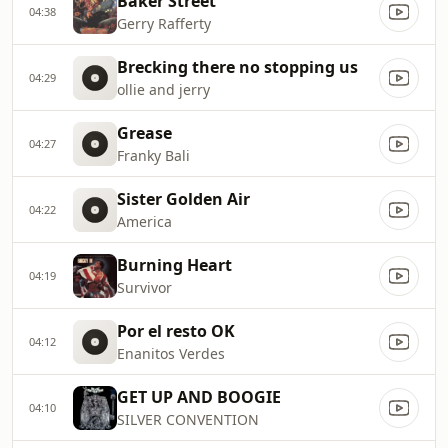
Baker Street
04:38
Gerry Rafferty
Brecking there no stopping us
04:29
ollie and jerry
Grease
04:27
Franky Bali
Sister Golden Air
04:22
America
Burning Heart
04:19
Survivor
Por el resto OK
04:12
Enanitos Verdes
GET UP AND BOOGIE
04:10
SILVER CONVENTION