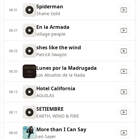
Spiderman
08:31
Shane Gold
En la Armada
08:27
village people
shes like the wind
08:23
Patrick Swayze
Lunes por la Madrugada
08:20
Los Abuelos de la Nada
Hotel California
08:13
AGUILAS
SETIEMBRE
08:11
EARTH, WIND & FIRE
More than I Can Say
08:03
Leo Sayer