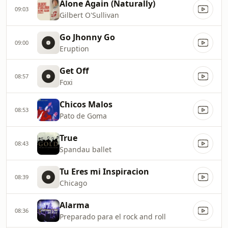
Alone Again (Naturally)
09:03
Gilbert O'Sullivan
Go Jhonny Go
09:00
Eruption
Get Off
08:57
Foxi
Chicos Malos
08:53
Pato de Goma
True
08:43
Spandau ballet
Tu Eres mi Inspiracion
08:39
Chicago
Alarma
08:36
Preparado para el rock and roll