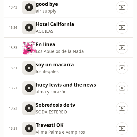
good bye
13:43
air supply
Hotel California
13:36
AGUILAS
En linea
13:33
Los Abuelos de la Nada
soy un macarra
13:31
los ilegales
huey lewis and the news
13:27
alma y corazón
Sobredosis de tv
13:23
SODA ESTEREO
Travesti OK
13:21
Vilma Palma e Vampiros