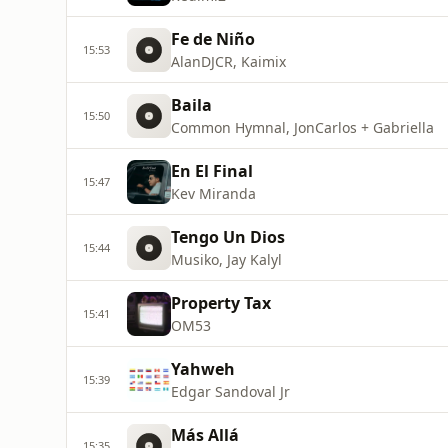
Fe de Niño
15:53
AlanDJCR, Kaimix
Baila
15:50
Common Hymnal, JonCarlos + Gabriella
En El Final
15:47
Kev Miranda
Tengo Un Dios
15:44
Musiko, Jay Kalyl
Property Tax
15:41
OM53
Yahweh
15:39
Edgar Sandoval Jr
Más Allá
15:35