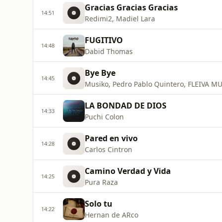
Gracias Gracias Gracias
14:51
Redimi2, Madiel Lara
FUGITIVO
14:48
Dabid Thomas
Bye Bye
14:45
Musiko, Pedro Pablo Quintero, FLEIVA M
LA BONDAD DE DIOS
14:33
Puchi Colon
Pared en vivo
14:28
Carlos Cintron
Camino Verdad y Vida
14:25
Pura Raza
Solo tu
14:22
Hernan de ARco