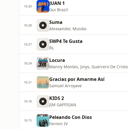
JUAN 1
16:30
Gui Brazil
Suma
16:28
Alexxander, Musiko
SWP4 Te Gusta
16:27
RL
Locura
16:24
Manny Montes, Jinys, Guerrero De Cristo
Gracias por Amarme Así
16:21
Samuel Arroyave
KIDS 2
16:18
JIM GAFFIGAN
Peleando Con Dios
16:15
Fermin IV