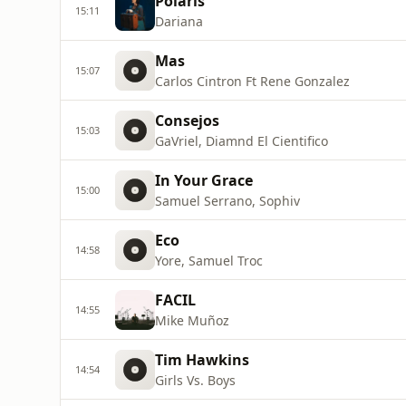
Polaris
15:11
Dariana
Mas
15:07
Carlos Cintron Ft Rene Gonzalez
Consejos
15:03
GaVriel, Diamnd El Cientifico
In Your Grace
15:00
Samuel Serrano, Sophiv
Eco
14:58
Yore, Samuel Troc
FACIL
14:55
Mike Muñoz
Tim Hawkins
14:54
Girls Vs. Boys