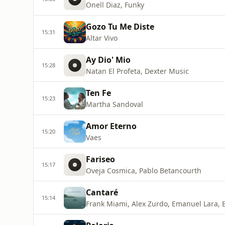
Onell Diaz, Funky
Gozo Tu Me Diste
15:31
Altar Vivo
Ay Dio' Mio
15:28
Natan El Profeta, Dexter Music
Ten Fe
15:23
Martha Sandoval
Amor Eterno
15:20
Vaes
Fariseo
15:17
Oveja Cosmica, Pablo Betancourth
Cantaré
15:14
Frank Miami, Alex Zurdo, Emanuel Lara, 