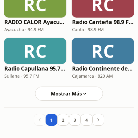
RC
RC
RADIO CALOR Ayacucho
Radio Canteña 98.9 FM – Te Encanta
Ayacucho · 94.9 FM
Canta · 98.9 FM
RC
RC
Radio Capullana 95.7 FM
Radio Continente de Cajamarca
Sullana · 95.7 FM
Cajamarca · 820 AM
Mostrar Más
1
2
3
4