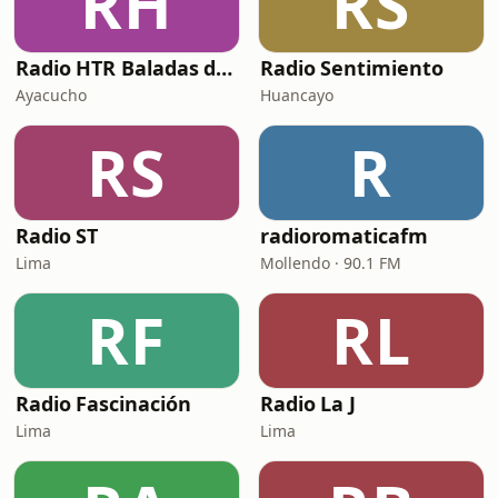
RH
RS
Radio HTR Baladas de Oro
Radio Sentimiento
Ayacucho
Huancayo
RS
R
Radio ST
radioromaticafm
Lima
Mollendo · 90.1 FM
RF
RL
Radio Fascinación
Radio La J
Lima
Lima