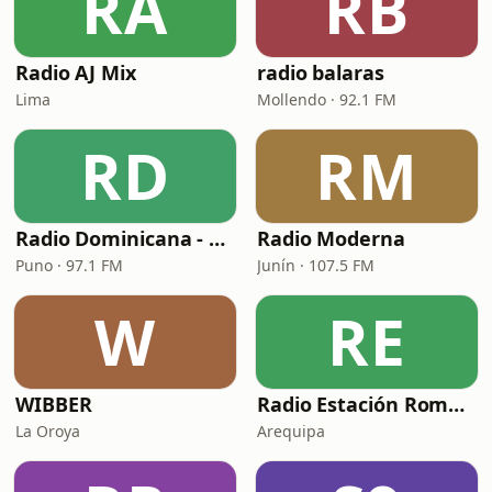
RA
RB
Radio AJ Mix
radio balaras
Lima
Mollendo · 92.1 FM
RD
RM
Radio Dominicana - Puno
Radio Moderna
Puno · 97.1 FM
Junín · 107.5 FM
W
RE
WIBBER
Radio Estación Romántica
La Oroya
Arequipa