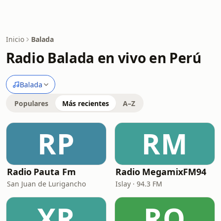
Inicio
Balada
Radio Balada en vivo en Perú
Balada
Populares
Más recientes
A–Z
RP
RM
Radio Pauta Fm
Radio MegamixFM94
San Juan de Lurigancho
Islay · 94.3 FM
XR
RO