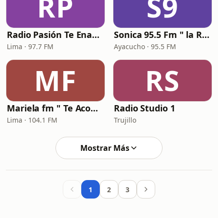
RP
S9
Radio Pasión Te Enamora
Sonica 95.5 Fm " la Radio a Colores"
Lima · 97.7 FM
Ayacucho · 95.5 FM
MF
RS
Mariela fm " Te Acompaña "
Radio Studio 1
Lima · 104.1 FM
Trujillo
Mostrar Más
1
2
3