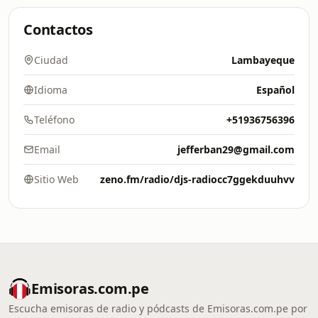
Contactos
Ciudad
Lambayeque
Idioma
Español
Teléfono
+51936756396
Email
jefferban29@gmail.com
Sitio Web
zeno.fm/radio/djs-radiocc7ggekduuhvv
Emisoras.com.pe
Escucha emisoras de radio y pódcasts de Emisoras.com.pe por