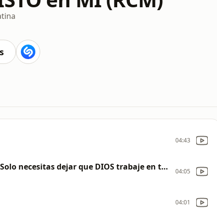
atina
s
04:43
Las Adicciones | ¿Cómo vencerlas? | ¡Solo necesitas dejar que DIOS trabaje en tu Vida!
04:05
04:01