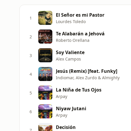
El Señor es mi Pastor
1
Lourdes Toledo
Te Alabarán a Jehová
2
Roberto Orellana
Soy Valiente
3
Alex Campos
Jesús (Remix) [feat. Funky]
4
Indiomar, Alex Zurdo & Almighty
La Niña de Tus Ojos
5
Arpay
Niyaw Jutani
6
Arpay
Decisión
7