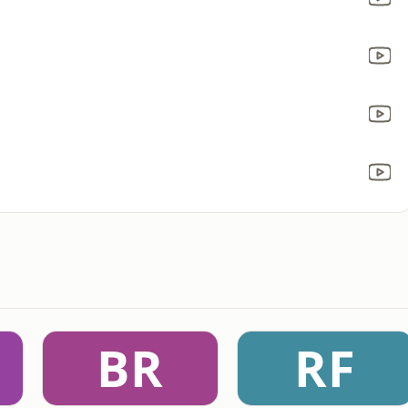
BR
RF