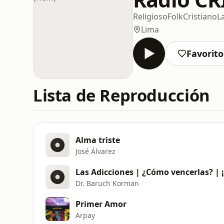
Religioso
Folk
Cristiano
L
Lima
Favorito
Lista de Reproducción
Alma triste
José Álvarez
Dr. Baruch Korman
Primer Amor
Arpay