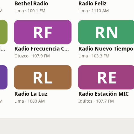
Bethel Radio
Radio Feliz
AM
Lima · 100.1 FM
Lima · 1110 AM
RF
RN
Radio Jesús es la Vida
Radio Frecuencia Celestial
Radio Nuevo Tiempo
Otuzco · 107.9 FM
Lima · 103.3 FM
RL
RE
Radio La Luz
Radio Estación MIC
AM
Lima · 1080 AM
Iquitos · 107.7 FM