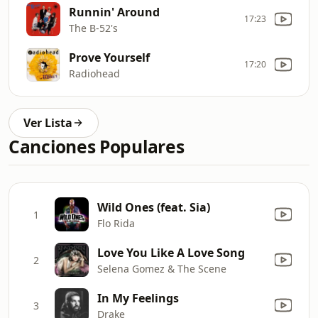
Runnin' Around
17:23
The B-52's
Prove Yourself
17:20
Radiohead
Ver Lista
Canciones Populares
Wild Ones (feat. Sia)
1
Flo Rida
Love You Like A Love Song
2
Selena Gomez & The Scene
In My Feelings
3
Drake