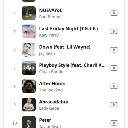
NUEVAYoL
4
Bad Bunny
Last Friday Night (T.G.I.F.)
5
Katy Perry
Down (feat. Lil Wayne)
6
Jay Sean
Playboy Style (feat. Charli XCX & Bhad Bhabie)
7
Clean Bandit
After Hours
8
The Weeknd
Abracadabra
9
Lady Gaga
Peter
10
Taylor Swift