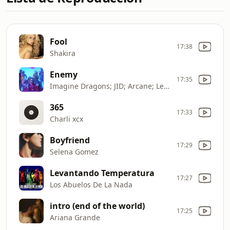
Fool
17:38
Shakira
Enemy
17:35
Imagine Dragons; JID; Arcane; League of Legends
365
17:33
Charli xcx
Boyfriend
17:29
Selena Gomez
Levantando Temperatura
17:27
Los Abuelos De La Nada
intro (end of the world)
17:25
Ariana Grande