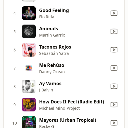
Good Feeling
4
Flo Rida
Animals
5
Martin Garrix
Tacones Rojos
6
Sebastián Yatra
Me Rehúso
7
Danny Ocean
Ay Vamos
8
J Balvin
How Does It Feel (Radio Edit)
9
Michael Mind Project
Mayores (Urban Tropical)
10
Becky G