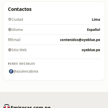
Contactos
Ciudad
Lima
Idioma
Español
Email
contenidos@oyeblue.pe
Sitio Web
oyeblue.pe
REDES SOCIALES
@azulencabina
Emisoras.com.pe