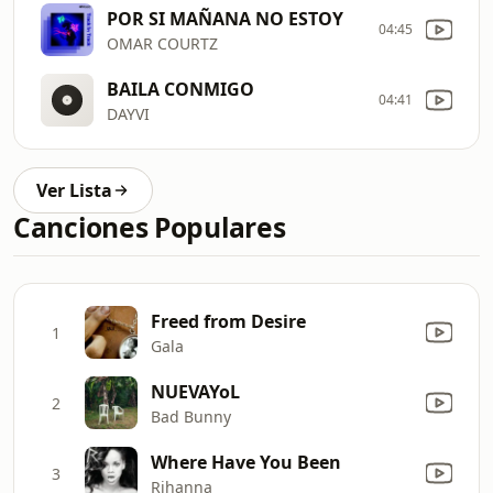
POR SI MAÑANA NO ESTOY
04:45
OMAR COURTZ
BAILA CONMIGO
04:41
DAYVI
Ver Lista
Canciones Populares
Freed from Desire
1
Gala
NUEVAYoL
2
Bad Bunny
Where Have You Been
3
Rihanna