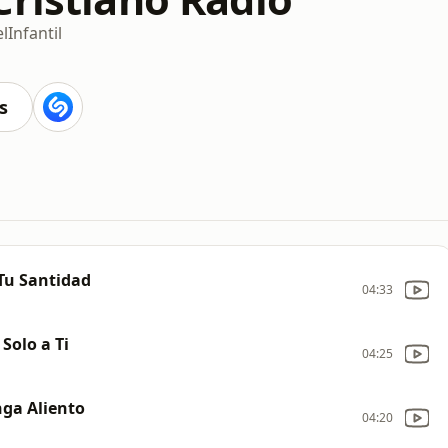
l
Infantil
s
 Tu Santidad
04:33
 Solo a Ti
04:25
enga Aliento
04:20