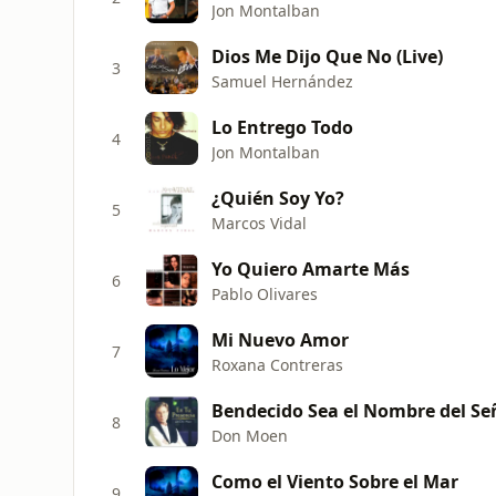
Jon Montalban
Dios Me Dijo Que No (Live)
3
Samuel Hernández
Lo Entrego Todo
4
Jon Montalban
¿Quién Soy Yo?
5
Marcos Vidal
Yo Quiero Amarte Más
6
Pablo Olivares
Mi Nuevo Amor
7
Roxana Contreras
Bendecido Sea el Nombre del Se
8
Don Moen
Como el Viento Sobre el Mar
9