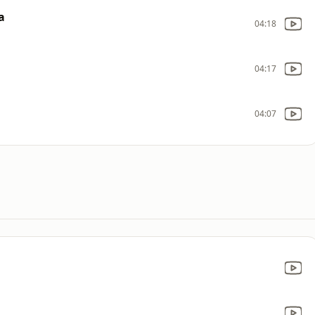
a
04:18
04:17
04:07