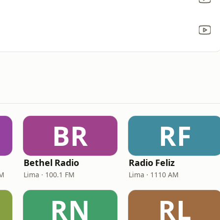
BR
RF
Bethel Radio
Radio Feliz
AM
Lima · 100.1 FM
Lima · 1110 AM
RN
RL